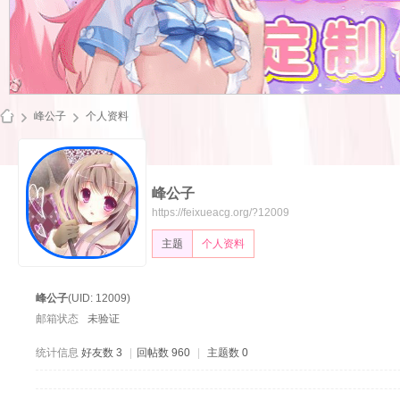
峰公子
个人资料
峰公子
飞
https://feixueacg.org/?12009
主题
个人资料
峰公子
(UID: 12009)
邮箱状态
未验证
统计信息
好友数 3
|
回帖数 960
|
主题数 0
雪