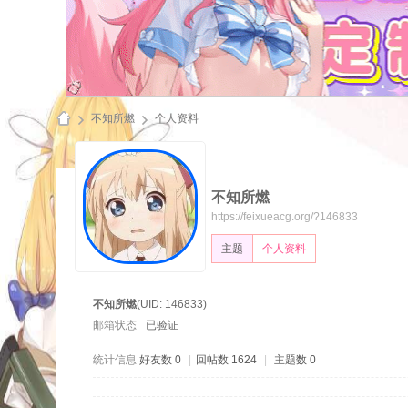
不知所燃
个人资料
不知所燃
飞
https://feixueacg.org/?146833
主题
个人资料
不知所燃
(UID: 146833)
邮箱状态
已验证
统计信息
好友数 0
|
回帖数 1624
|
主题数 0
雪