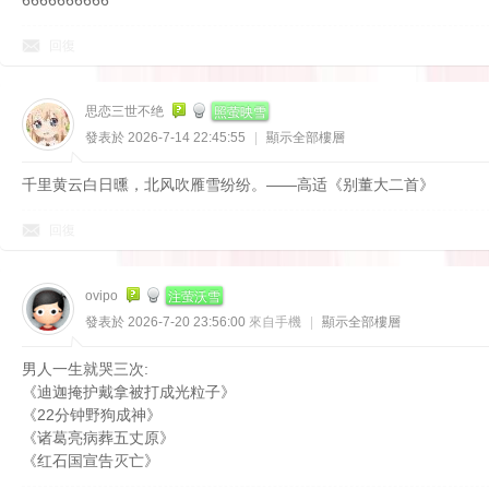
6666666666
回復
照萤映雪
思恋三世不绝
發表於 2026-7-14 22:45:55
|
顯示全部樓層
千里黄云白日曛，北风吹雁雪纷纷。——高适《别董大二首》
回復
注萤沃雪
ovipo
發表於 2026-7-20 23:56:00
來自手機
|
顯示全部樓層
男人一生就哭三次:
《迪迦掩护戴拿被打成光粒子》
《22分钟野狗成神》
《诸葛亮病葬五丈原》
《红石国宣告灭亡》