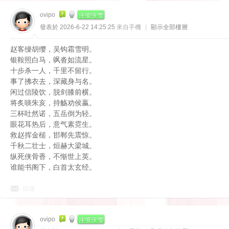
注萤沃雪
ovipo
發表於 2026-6-22 14:25:25
來自手機
|
顯示全部樓層
赵客缦胡缨，吴钩霜雪明。
银鞍照白马，飒沓如流星。
十步杀一人，千里不留行。
事了拂衣去，深藏身与名。
闲过信陵饮，脱剑膝前横。
将炙啖朱亥，持觞劝侯嬴。
三杯吐然诺，五岳倒为轻。
眼花耳热后，意气素霓生。
救赵挥金槌，邯郸先震惊。
千秋二壮士，烜赫大梁城。
纵死侠骨香，不惭世上英。
谁能书阁下，白首太玄经。
回復
注萤沃雪
ovipo