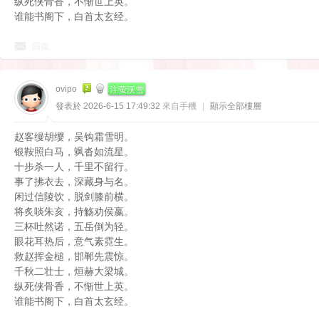
纵死侠骨香，不惭世上英。
谁能书阁下，白首太玄经。
回復
注萤沃雪
ovipo
發表於 2026-6-15 17:49:32
來自手機
|
顯示全部樓層
赵客缦胡缨，吴钩霜雪明。
银鞍照白马，飒沓如流星。
十步杀一人，千里不留行。
事了拂衣去，深藏身与名。
闲过信陵饮，脱剑膝前横。
将炙啖朱亥，持觞劝侯嬴。
三杯吐然诺，五岳倒为轻。
眼花耳热后，意气素霓生。
救赵挥金槌，邯郸先震惊。
千秋二壮士，烜赫大梁城。
纵死侠骨香，不惭世上英。
谁能书阁下，白首太玄经。