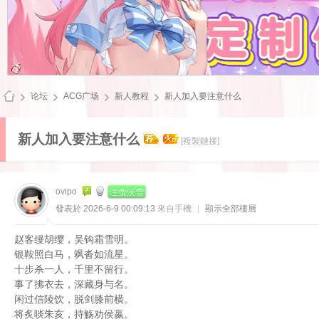
论坛
ACG广场
新人教程
新人加入要注意什么
新人加入要注意什么
[複製鏈接]
飞
注萤沃雪
ovipo
發表於 2026-6-9 00:09:13
來自手機
|
顯示全部樓層
赵客缦胡缨，吴钩霜雪明。
银鞍照白马，飒沓如流星。
十步杀一人，千里不留行。
事了拂衣去，深藏身与名。
闲过信陵饮，脱剑膝前横。
雪
将炙啖朱亥，持觞劝侯嬴。