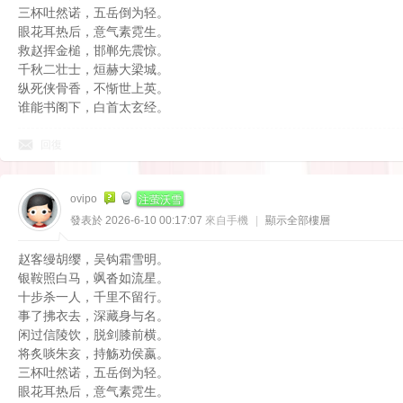
三杯吐然诺，五岳倒为轻。
眼花耳热后，意气素霓生。
救赵挥金槌，邯郸先震惊。
千秋二壮士，烜赫大梁城。
纵死侠骨香，不惭世上英。
谁能书阁下，白首太玄经。
回復
论
注萤沃雪
ovipo
發表於 2026-6-10 00:17:07
來自手機
|
顯示全部樓層
赵客缦胡缨，吴钩霜雪明。
银鞍照白马，飒沓如流星。
十步杀一人，千里不留行。
事了拂衣去，深藏身与名。
闲过信陵饮，脱剑膝前横。
坛
将炙啖朱亥，持觞劝侯嬴。
三杯吐然诺，五岳倒为轻。
眼花耳热后，意气素霓生。