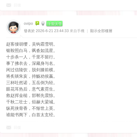
回復
注萤沃雪
ovipo
發表於 2026-6-21 23:44:33
來自手機
|
顯示全部樓層
赵客缦胡缨，吴钩霜雪明。
银鞍照白马，飒沓如流星。
十步杀一人，千里不留行。
事了拂衣去，深藏身与名。
闲过信陵饮，脱剑膝前横。
将炙啖朱亥，持觞劝侯嬴。
三杯吐然诺，五岳倒为轻。
眼花耳热后，意气素霓生。
救赵挥金槌，邯郸先震惊。
千秋二壮士，烜赫大梁城。
纵死侠骨香，不惭世上英。
谁能书阁下，白首太玄经。
回復