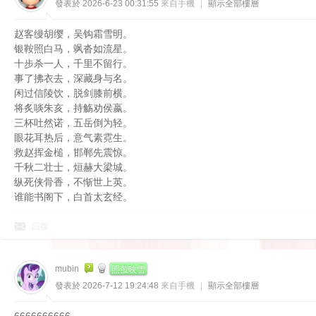
發表於 2026-6-23 00:31:55
來自手機
|
顯示全部樓層
赵客缦胡缨，吴钩霜雪明。
银鞍照白马，飒沓如流星。
十步杀一人，千里不留行。
事了拂衣去，深藏身与名。
闲过信陵饮，脱剑膝前横。
将炙啖朱亥，持觞劝侯嬴。
三杯吐然诺，五岳倒为轻。
眼花耳热后，意气素霓生。
救赵挥金槌，邯郸先震惊。
千秋二壮士，烜赫大梁城。
纵死侠骨香，不惭世上英。
谁能书阁下，白首太玄经。
回復
照萤映雪
mubin
發表於 2026-7-12 19:24:48
來自手機
|
顯示全部樓層