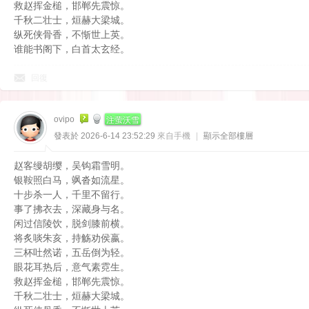
救赵挥金槌，邯郸先震惊。
千秋二壮士，烜赫大梁城。
纵死侠骨香，不惭世上英。
谁能书阁下，白首太玄经。
回復
注萤沃雪
ovipo
發表於 2026-6-14 23:52:29
來自手機
|
顯示全部樓層
赵客缦胡缨，吴钩霜雪明。
银鞍照白马，飒沓如流星。
十步杀一人，千里不留行。
事了拂衣去，深藏身与名。
闲过信陵饮，脱剑膝前横。
将炙啖朱亥，持觞劝侯嬴。
三杯吐然诺，五岳倒为轻。
眼花耳热后，意气素霓生。
救赵挥金槌，邯郸先震惊。
千秋二壮士，烜赫大梁城。