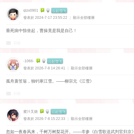
云起雪飞
qlzx0901
發表於 2024-7-17 23:55:22
|
顯示全部樓層
垂死病中惊坐起，曹操竟是我是自己！
回復
论
云起雪飞
-1066-
發表於 2026-7-8 14:26:41
|
顯示全部樓層
孤舟蓑笠翁，独钓寒江雪。——柳宗元《江雪》
回復
云起雪飞
坛
蜜汁叉烧
發表於 2026-7-8 15:22:33
|
顯示全部樓層
忽如一夜春风来，千树万树梨花开。——岑参《白雪歌送武判官归京