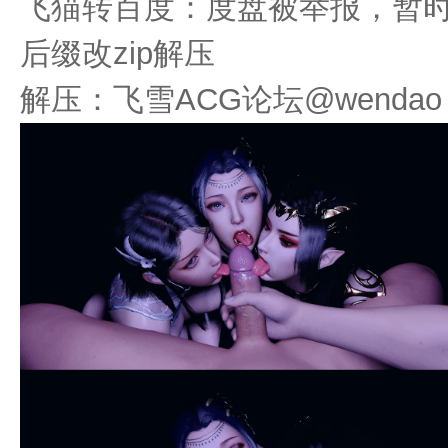
飞猫转百度：度盘被举报，暂
后缀改zip解压
解压：飞雪ACG论坛@wendao
论
坛