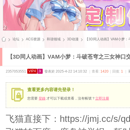
论坛
ACG资源
和谐领域
3D动漫
【3D同人动画】VAM小梦：斗破
【3D同人动画】VAM小梦：斗破苍穹之三女神口交【1
飞
VIP4
永
2357053551
發表於 2025-4-22 14:10:32
|
查看:
1420
|
回復:
1
|
查看更多内容请先登录！
您需要
登錄
才可以下載或查看，沒有帳號？
立即注册
飞猫直接下：https://jmj.cc/s/qd
雪