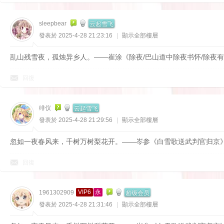
云起雪飞
sleepbear
發表於 2025-4-28 21:23:16
|
顯示全部樓層
乱山残雪夜，孤烛异乡人。——崔涂《除夜/巴山道中除夜书怀/除夜
回復
云起雪飞
绯仪
發表於 2025-4-28 21:29:56
|
顯示全部樓層
忽如一夜春风来，千树万树梨花开。——岑参《白雪歌送武判官归京
回復
超级会员
VIP6
永
1961302909
發表於 2025-4-28 21:31:46
|
顯示全部樓層