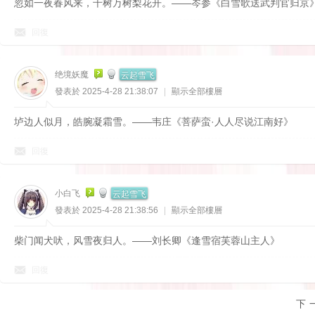
忽如一夜春风来，千树万树梨花开。——岑参《白雪歌送武判官归京
回復
云起雪飞
绝境妖魔
發表於 2025-4-28 21:38:07
|
顯示全部樓層
垆边人似月，皓腕凝霜雪。——韦庄《菩萨蛮·人人尽说江南好》
回復
云起雪飞
小白飞
發表於 2025-4-28 21:38:56
|
顯示全部樓層
柴门闻犬吠，风雪夜归人。——刘长卿《逢雪宿芙蓉山主人》
回復
下