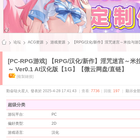
论坛
ACG资源
游戏资源
【RPG/汉化/新作】淫咒迷宫～米拉与游荡之
[PC-RPG游戏]
【RPG/汉化/新作】淫咒迷宫～米
～ Ver0.1 AI汉化版【1G】【微云网盘/直链】
飞
[複製鏈接]
勤奋哒火星人
發表於 2025-4-28 17:41:43
|
查看:
7736
|
回復:
197
|
顯示全
超级分类
游玩平台:
PC
偏好类型:
2D
雪
游戏语言:
汉化