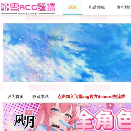
论坛
和谐领域
发布地
设为首页
收藏本站
点击加入飞雪acg官方discord交流群