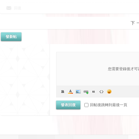
回復
下
發新帖
您需要登錄後才可
發表回復
回帖後跳轉到最後一頁