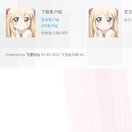
下载客户端
官
安卓客户端
次元
IOS客户端
快来加入我们吧!!
Powered by
飞雪论坛
X3.4
© 2022
飞雪娱乐网 Inc.