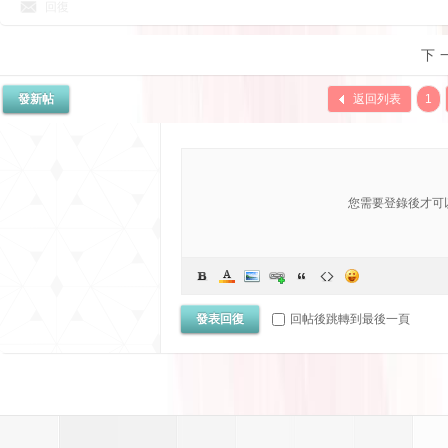
回復
下
發新帖
返回列表
1
您需要登錄後才可
發表回復
回帖後跳轉到最後一頁