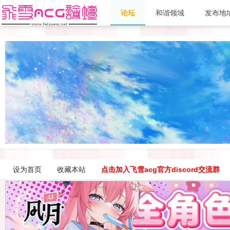
论坛
和谐领域
发布地
设为首页
收藏本站
点击加入飞雪acg官方discord交流群