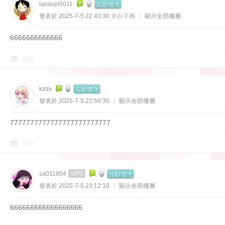
云起雪飞
laosepi5011
發表於 2025-7-5 22:43:30
來自手機
|
顯示全部樓層
6666666666666
回復
云起雪飞
kzdx
發表於 2025-7-5 22:59:30
|
顯示全部樓層
7777777777777777777777777
回復
云起雪飞
VIP1
sa011854
發表於 2025-7-5 23:12:18
|
顯示全部樓層
666666666666666666