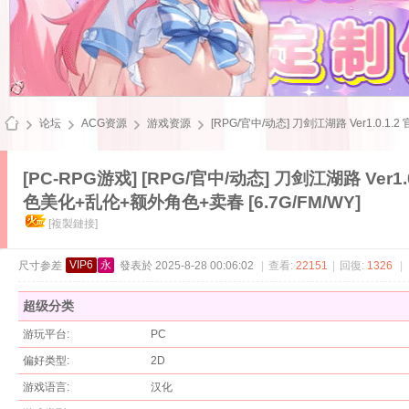
论坛
ACG资源
游戏资源
[RPG/官中/动态] 刀剑江湖路 Ver1.0.1.2
[PC-RPG游戏]
[RPG/官中/动态] 刀剑江湖路 Ver
色美化+乱伦+额外角色+卖春 [6.7G/FM/WY]
飞
[複製鏈接]
VIP6
永
尺寸参差
發表於 2025-8-28 00:06:02
|
查看:
22151
|
回復:
1326
|
超级分类
游玩平台:
PC
偏好类型:
2D
雪
游戏语言:
汉化