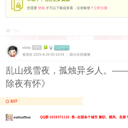
您需要
登錄
才可以下載或查看，沒有帳號？
立即注册
回復
云起雪飞
VIP1
ellefu
發表於 2025-8-28 00:19:54
|
顯示全部樓層
乱山残雪夜，孤烛异乡人。——
除夜有怀》
點評
QQ群 1019371110 -售--全国各个城市 兼职、楼风、良
ewfewffew