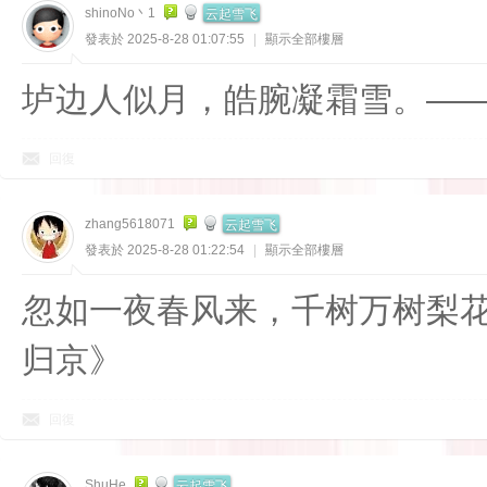
云起雪飞
shinoNo丶1
發表於 2025-8-28 01:07:55
|
顯示全部樓層
垆边人似月，皓腕凝霜雪。——
回復
云起雪飞
zhang5618071
發表於 2025-8-28 01:22:54
|
顯示全部樓層
忽如一夜春风来，千树万树梨
归京》
回復
云起雪飞
ShuHe