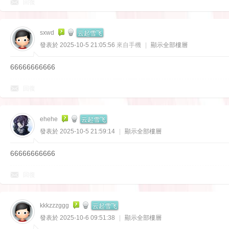
回復
云起雪飞
sxwd
發表於 2025-10-5 21:05:56
來自手機
|
顯示全部樓層
66666666666
回復
云起雪飞
ehehe
發表於 2025-10-5 21:59:14
|
顯示全部樓層
66666666666
回復
云起雪飞
kkkzzzggg
發表於 2025-10-6 09:51:38
|
顯示全部樓層