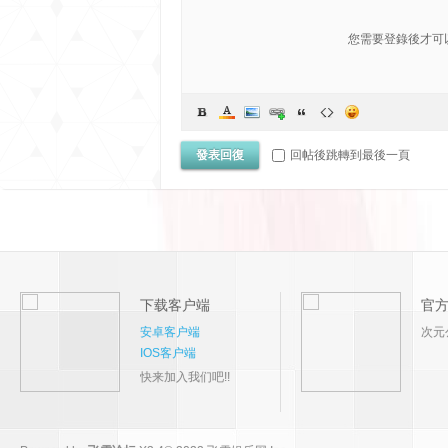
您需要登錄後才可
發表回復
回帖後跳轉到最後一頁
下载客户端
官
安卓客户端
次元
IOS客户端
快来加入我们吧!!