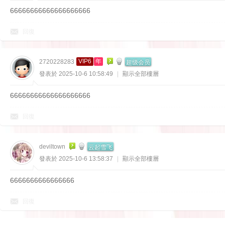
66666666666666666666
回復
超级会员
VIP6
年
2720228283
發表於 2025-10-6 10:58:49
|
顯示全部樓層
66666666666666666666
回復
云起雪飞
deviltown
發表於 2025-10-6 13:58:37
|
顯示全部樓層
6666666666666666
回復