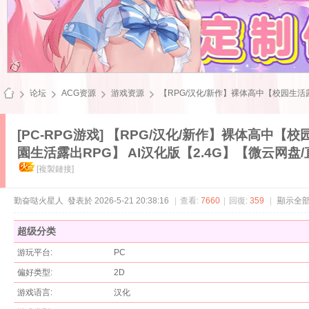
论坛
ACG资源
游戏资源
【RPG/汉化/新作】裸体高中【校园生活露出RP
[PC-RPG游戏]
【RPG/汉化/新作】裸体高中【校园生
園生活露出RPG】 AI汉化版【2.4G】【微云网盘
飞
[複製鏈接]
勤奋哒火星人
發表於 2026-5-21 20:38:16
|
查看:
7660
|
回復:
359
|
顯示全
超级分类
游玩平台:
PC
偏好类型:
2D
雪
游戏语言:
汉化