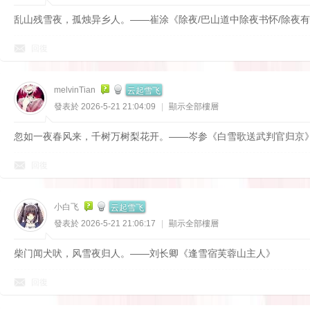
乱山残雪夜，孤烛异乡人。——崔涂《除夜/巴山道中除夜书怀/除夜
回復
云起雪飞
melvinTian
發表於 2026-5-21 21:04:09
|
顯示全部樓層
忽如一夜春风来，千树万树梨花开。——岑参《白雪歌送武判官归京
回復
云起雪飞
小白飞
發表於 2026-5-21 21:06:17
|
顯示全部樓層
柴门闻犬吠，风雪夜归人。——刘长卿《逢雪宿芙蓉山主人》
回復