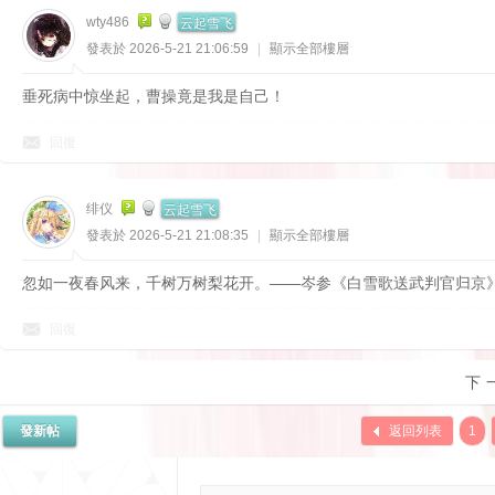
云起雪飞
wty486
發表於 2026-5-21 21:06:59
|
顯示全部樓層
垂死病中惊坐起，曹操竟是我是自己！
回復
云起雪飞
绯仪
發表於 2026-5-21 21:08:35
|
顯示全部樓層
忽如一夜春风来，千树万树梨花开。——岑参《白雪歌送武判官归京
回復
下
發新帖
返回列表
1