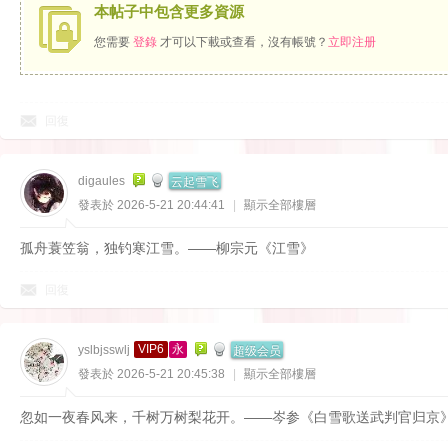
本帖子中包含更多資源
您需要
登錄
才可以下載或查看，沒有帳號？
立即注册
回復
云起雪飞
digaules
發表於 2026-5-21 20:44:41
|
顯示全部樓層
孤舟蓑笠翁，独钓寒江雪。——柳宗元《江雪》
回復
超级会员
VIP6
永
yslbjsswlj
發表於 2026-5-21 20:45:38
|
顯示全部樓層
忽如一夜春风来，千树万树梨花开。——岑参《白雪歌送武判官归京