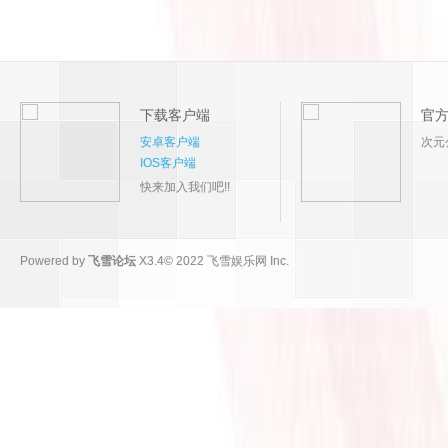
下载客户端
官
安卓客户端
次元
IOS客户端
快来加入我们吧!!
Powered by
飞雪论坛
X3.4
© 2022
飞雪娱乐网 Inc.