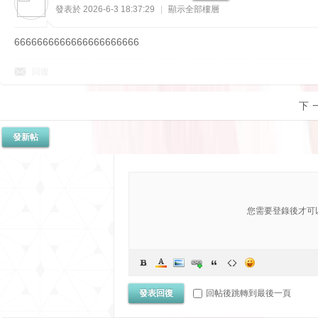
發表於 2026-6-3 18:37:29
|
顯示全部樓層
6666666666666666666666
回復
下
發新帖
您需要登錄後才可
發表回復
回帖後跳轉到最後一頁