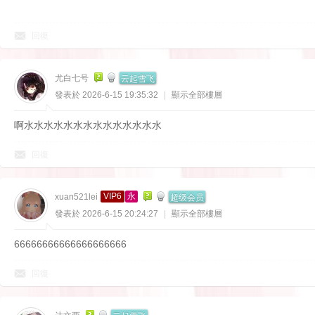
回復
云起雪飞
尤白七号
發表於 2026-6-15 19:35:32
|
顯示全部樓層
啊水水水水水水水水水水水水水水
回復
超级会员
VIP6
永
xuan521lei
發表於 2026-6-15 20:24:27
|
顯示全部樓層
66666666666666666666
回復