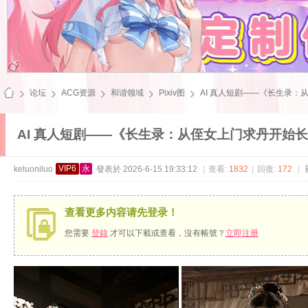
论坛
ACG资源
和谐领域
Pixiv图
AI 真人短剧——《长生录：从侄
AI 真人短剧——《长生录：从侄女上门求丹开始长生
飞
VIP6
永
keluoniluo
發表於 2026-6-15 19:33:12
|
查看:
1832
|
回復:
172
|
查看更多内容请先登录！
您需要
登錄
才可以下載或查看，沒有帳號？
立即注册
雪