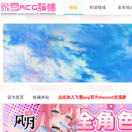
论坛
和谐领域
发布地
设为首页
收藏本站
点击加入飞雪acg官方discord交流群