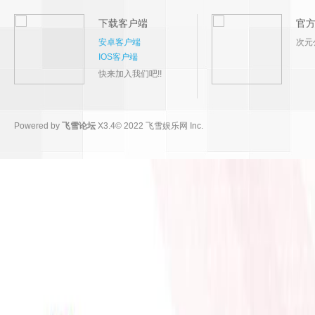
下载客户端
官
安卓客户端
次元
IOS客户端
快来加入我们吧!!
Powered by
飞雪论坛
X3.4
© 2022
飞雪娱乐网 Inc.