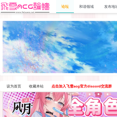
论坛
和谐领域
发布地
设为首页
收藏本站
点击加入飞雪acg官方discord交流群