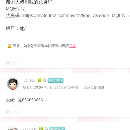
谢谢大佬用我的兑换码
MQENTZ
优惠码 : https://invite.fm2.cc/fmInvite?type=3&code=MQENT
解压：ttjy
遊客，如果您要查看本帖隱藏內容請
回復
回復
云起雪飞
luoli160
發表於 2026-7-8 15:31:55
來自手機
|
顯示全部樓層
大佬牛逼666666666
回復
云起雪飞
2212607