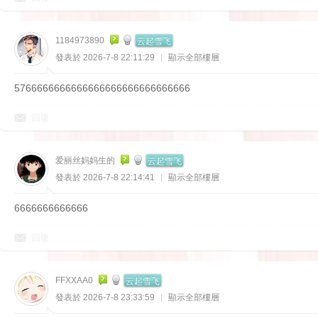
云起雪飞
1184973890
發表於 2026-7-8 22:11:29
|
顯示全部樓層
5766666666666666666666666666666
回復
云起雪飞
爱丽丝妈妈生的
發表於 2026-7-8 22:14:41
|
顯示全部樓層
6666666666666
回復
云起雪飞
FFXXAA0
發表於 2026-7-8 23:33:59
|
顯示全部樓層