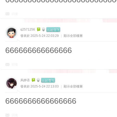
回復
云起雪飞
q2571256
發表於 2025-5-24 22:03:29
|
顯示全部樓層
666666666666666
回復
云起雪飞
风静语
發表於 2025-5-24 22:13:03
|
顯示全部樓層
6666666666666666
回復