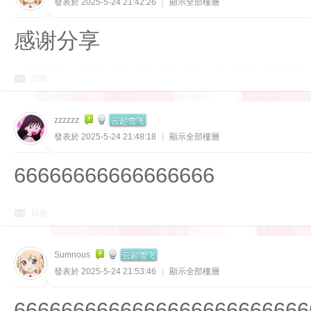
發表於 2025-5-24 21:42:26
|
顯示全部樓層
感谢分享
回復
云起雪飞
zzzzzz
發表於 2025-5-24 21:48:18
|
顯示全部樓層
66666666666666666
回復
云起雪飞
Sumnous
發表於 2025-5-24 21:53:46
|
顯示全部樓層
6666666666666666666666666