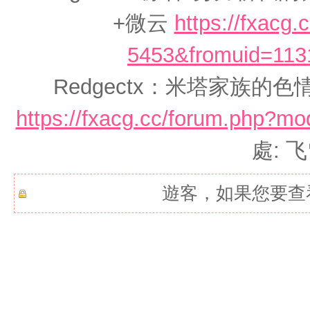
+微云
https://fxacg
5453&fromuid=113
Redgectx：米塔家族的色
https://fxacg.cc/forum.php?m
處: 
遊客，如果您要查