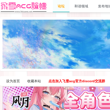
论坛
和谐领域
发布地
设为首页
收藏本站
点击加入飞雪acg官方discord交流群