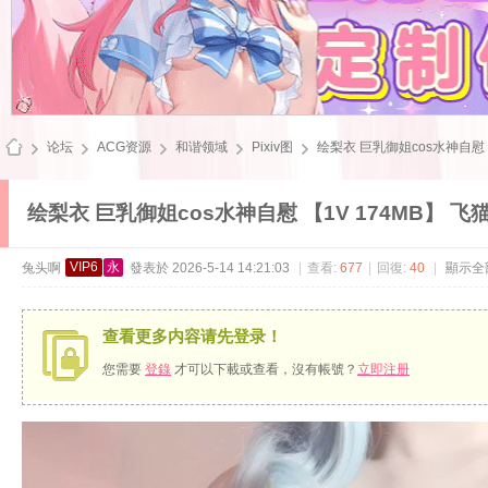
论坛
ACG资源
和谐领域
Pixiv图
绘梨衣 巨乳御姐cos水神自慰 【1
绘梨衣 巨乳御姐cos水神自慰 【1V 174MB】 飞
飞
VIP6
永
兔头啊
發表於 2026-5-14 14:21:03
|
查看:
677
|
回復:
40
|
顯示全
查看更多内容请先登录！
您需要
登錄
才可以下載或查看，沒有帳號？
立即注册
雪