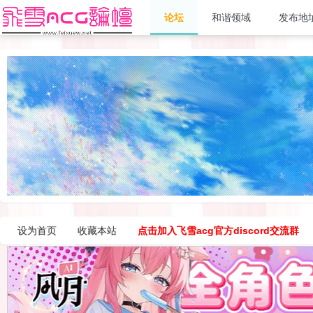
论坛
和谐领域
发布地
设为首页
收藏本站
点击加入飞雪acg官方discord交流群