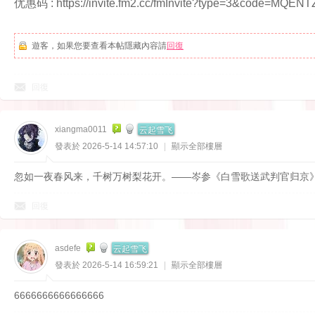
优惠码 : https://invite.fm2.cc/fmInvite?type=3&code=MQENT
遊客，如果您要查看本帖隱藏內容請
回復
回復
云起雪飞
xiangma0011
發表於 2026-5-14 14:57:10
|
顯示全部樓層
忽如一夜春风来，千树万树梨花开。——岑参《白雪歌送武判官归京
回復
云起雪飞
asdefe
發表於 2026-5-14 16:59:21
|
顯示全部樓層
6666666666666666