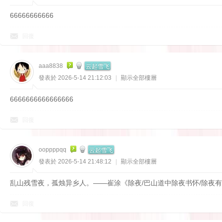
66666666666
回復
云起雪飞
aaa8838
發表於 2026-5-14 21:12:03
|
顯示全部樓層
6666666666666666
回復
云起雪飞
ooppppqq
發表於 2026-5-14 21:48:12
|
顯示全部樓層
乱山残雪夜，孤烛异乡人。——崔涂《除夜/巴山道中除夜书怀/除夜
回復