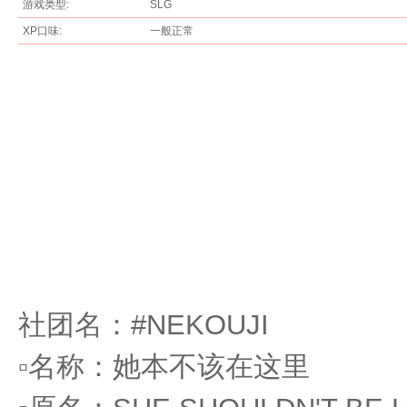
游戏类型:
SLG
XP口味:
一般正常
论
社团名：#NEKOUJI
坛
▫️名称：她本不该在这里