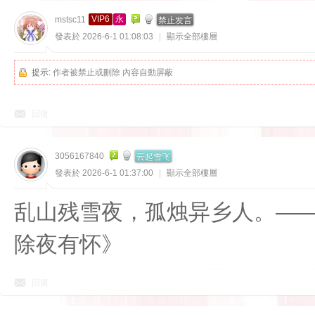
禁止发言
VIP6
永
mstsc11
發表於 2026-6-1 01:08:03
|
顯示全部樓層
提示:
作者被禁止或刪除 內容自動屏蔽
回復
云起雪飞
3056167840
發表於 2026-6-1 01:37:00
|
顯示全部樓層
乱山残雪夜，孤烛异乡人。——
除夜有怀》
回復