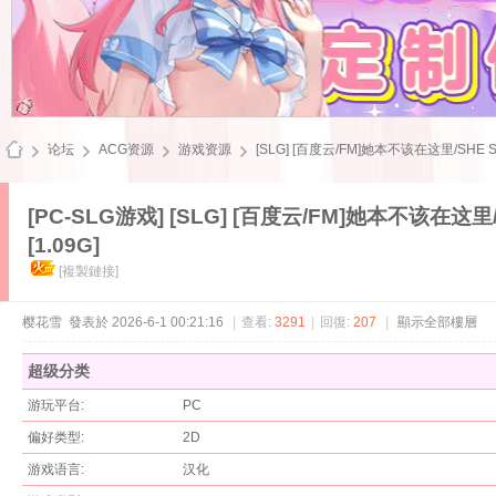
论坛
ACG资源
游戏资源
[SLG] [百度云/FM]她本不该在这里/SHE SHO
[PC-SLG游戏]
[SLG] [百度云/FM]她本不该在这里/S
[1.09G]
飞
[複製鏈接]
樱花雪
發表於 2026-6-1 00:21:16
|
查看:
3291
|
回復:
207
|
顯示全部樓層
超级分类
游玩平台:
PC
偏好类型:
2D
雪
游戏语言:
汉化