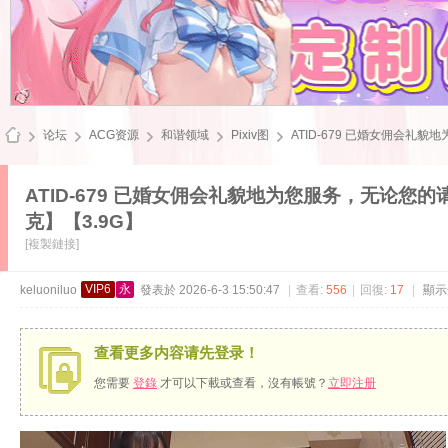
论坛
ACG资源
和谐领域
Pixiv图
ATID-679 已婚女佣会礼貌
ATID-679 已婚女佣会礼貌地为您服务，无论
克】【3.9G】
飞
[複製鏈接]
VIP6
永
keluoniluo
發表於 2026-6-3 15:50:47
|
查看:
556
|
回復:
17
|
顯示
查看更多内容请先登录！
您需要
登錄
才可以下載或查看，沒有帳號？
立即注册
雪